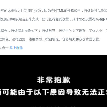
占有的比重很大且功能性很强，因为在HTML邮件格式中，按钮是可以添
按钮组件可以组合起来完成一些比较有趣的设置，具体怎么设置有兴趣的
本操作，按钮基本操作如下： 按钮对齐、按钮中的文字设置、字体大小、
框颜色、边框圆角、边框类型、按钮填充、容器填充和容器背景设置。
以点击
马上制作