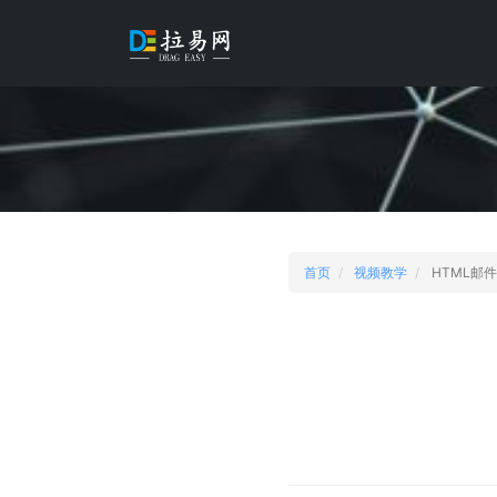
首页
视频教学
HTML邮